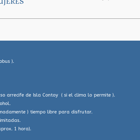
UJERES
obus ).
o arrecife de Isla Contoy ( si el clima lo permite ).
ohol.
imadamente ) tiempo libre para disfrutar.
imitadas.
aprox. 1 hora).