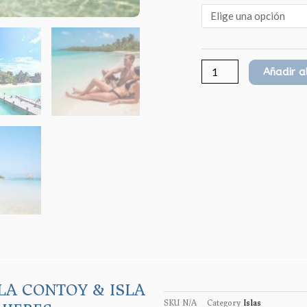
CONTOY
&
ISLA
MUJERES
Añadir al
cantidad
LA CONTOY & ISLA
SKU
N/A
Category
Islas