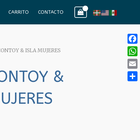
CARRITO
CONTACTO
Face
 CONTOY & ISLA MUJERES
What
CONTOY &
Email
Compa
MUJERES