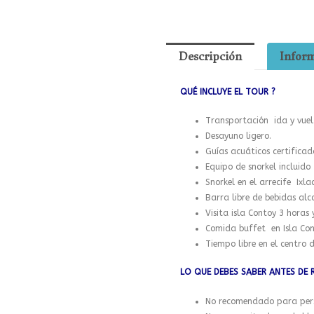
página
de
producto
Descripción
Inform
QUÉ INCLUYE EL TOUR ?
Transportación ida y vuel
Desayuno ligero.
Guías acuáticos certificad
Equipo de snorkel incluido
Snorkel en el arrecife Ixla
Barra libre de bebidas alco
Visita isla Contoy 3 horas
Comida buffet en Isla Con
Tiempo libre en el centro d
LO QUE DEBES SABER ANTES DE 
No recomendado para pers