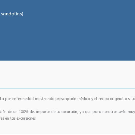
sandalias).
nta por enfermedad mostrando prescripción médica y el recibo original o si la
ión de un 100% del importe de la excursión, ya que para nosotros sería muy 
es en las excursiones.