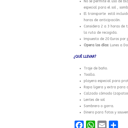
No se permite el uso de bl
especial para el sol , somb
El transporte está incluid
horas de anticipación.
Considera 2 a 3 horas de t
la ruta de recogida.
Impuesto de 20 Euros por 
Opera los días:
Lunes a Do
¿QUÉ LLEVAR?
Traje de baño.
Toalla.
playera especial para prot
Ropa ligera y extra para 
Calzado cómodo (zapatos 
Lentes de sol
Sombrero o gorra.
Dinero para fotos y souveni
F
W
E
C