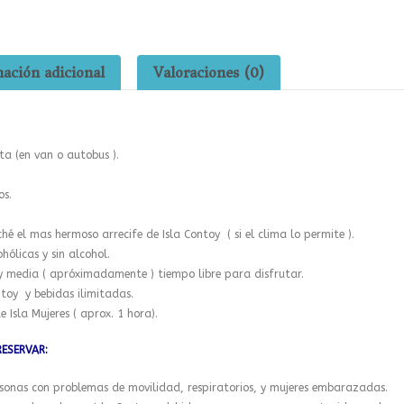
página
página
de
de
producto
producto
ación adicional
Valoraciones (0)
ta (en van o autobus ).
os.
ché el mas hermoso arrecife de Isla Contoy ( si el clima lo permite ).
hólicas y sin alcohol.
 y media ( apróximadamente ) tiempo libre para disfrutar.
toy y bebidas ilimitadas.
e Isla Mujeres ( aprox. 1 hora).
RESERVAR:
onas con problemas de movilidad, respiratorios, y mujeres embarazadas.