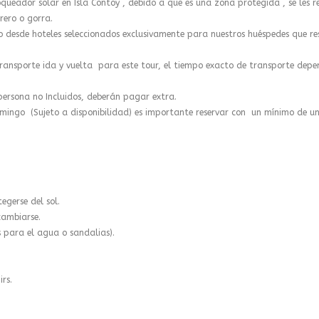
oqueador solar en Isla Contoy , debido a que es una zona protegida , se les 
rero o gorra.
o desde hoteles seleccionados exclusivamente para nuestros huéspedes que re
ransporte ida y vuelta para este tour, el tiempo exacto de transporte depen
persona no Incluidos, deberán pagar extra.
mingo (Sujeto a disponibilidad) es importante reservar con un mínimo de un
egerse del sol.
cambiarse.
para el agua o sandalias).
rs.