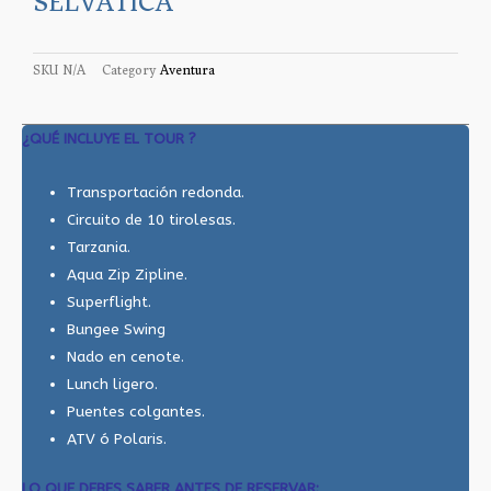
SELVÁTICA
SKU
N/A
Category
Aventura
¿QUÉ INCLUYE EL TOUR ?
Transportación redonda.
Circuito de 10 tirolesas.
Tarzania.
Aqua Zip Zipline.
Superflight.
Bungee Swing
Nado en cenote.
Lunch ligero.
Puentes colgantes.
ATV ó Polaris.
LO QUE DEBES SABER ANTES DE RESERVAR: