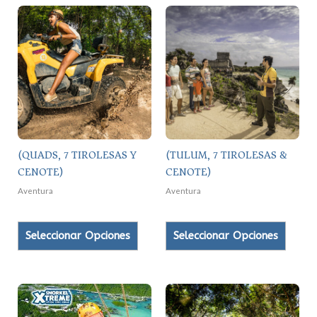
Este
Este
producto
produc
tiene
tiene
múltiples
múltipl
variantes.
variant
Las
Las
opciones
opcion
se
se
(QUADS, 7 TIROLESAS Y
(TULUM, 7 TIROLESAS &
pueden
puede
CENOTE)
CENOTE)
elegir
elegir
en
en
Aventura
Aventura
la
la
página
página
Seleccionar Opciones
Seleccionar Opciones
de
de
producto
produc
Este
Este
producto
produc