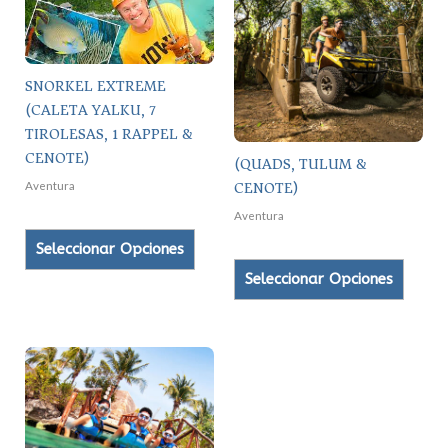
tiene
tiene
múltiples
múltipl
variantes.
variant
SNORKEL EXTREME
Las
Las
(CALETA YALKU, 7
opciones
opcion
TIROLESAS, 1 RAPPEL &
se
se
CENOTE)
(QUADS, TULUM &
pueden
puede
Aventura
CENOTE)
elegir
elegir
en
en
Aventura
la
la
Seleccionar Opciones
página
página
Seleccionar Opciones
de
de
producto
produc
Este
producto
tiene
múltiples