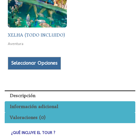
variantes.
Las
opciones
se
pueden
XELHA (TODO INCLUIDO)
elegir
Aventura
en
la
Seleccionar Opciones
página
de
producto
Descripción
Información adicional
Valoraciones (0)
¿QUÉ INCLUYE EL TOUR ?