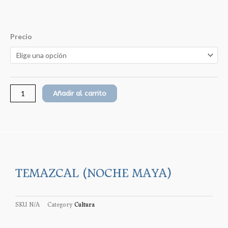
TEMAZCAL
Precio
(NOCHE
MAYA)
cantidad
Añadir al carrito
TEMAZCAL (NOCHE MAYA)
SKU
N/A
Category
Cultura