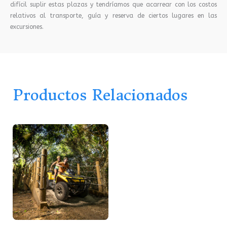
difícil suplir estas plazas y tendríamos que acarrear con los costos
relativos al transporte, guía y reserva de ciertos lugares en las
excursiones.
Productos Relacionados
Este
producto
tiene
múltiples
variantes.
Las
opciones
se