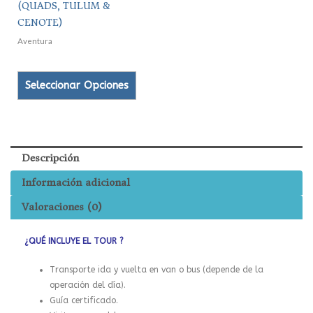
(QUADS, TULUM &
pueden
CENOTE)
elegir
en
Aventura
la
página
Seleccionar Opciones
de
producto
Descripción
Información adicional
Valoraciones (0)
¿QUÉ INCLUYE EL TOUR ?
Transporte ida y vuelta en van o bus (depende de la
operación del día).
Guía certificado.